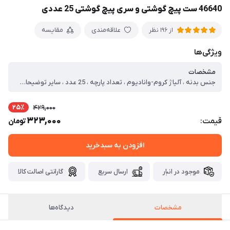
46640 ست پیچ گوشتی و سری پیچ گوشتی 25 عددی
علاقه‌مندی
مقایسه
از 196 نظر
ویژگی‌ها
مشخصات
جنس بدنه ، آلیاژ کروم-وانادیوم ، تعداد پارچه ، 25 عدد ، سایر توضیحات ، دارای قاب از جنس پلاستیک فشرده ، سر پیچ مغناطیسی ، دارای طراحی منحصر به فرد و ارگونومیک ، دارای درب ریلی ، دارای خاصیت آهن ربایی ، 4 عدد دوسو با سایزهای SL1.5، SL3، SL2 و SL4 ، 2 عدد ستاره‌ای در سایزهای P2 و P5 ، 5 عدد چهارسو در سایزهای PH000، PH00، PH0، PH1 و PH2 ، 1عدد سه پر در سایز Y1 ، 1 عدد ستاره‌ای سوراخ‌دار در سایزهای T8H، T6H، T5HT، T10H و T15H ، 3 عدد ستاره‌ای 6 پر در سایزهای T2، T3 و T4 ، 2 عدد آلنی در سایزهای H1.5 و H2 ، 1 عدد سری U شکل در سایز U2.6 ، 1عدد سری مثلثی در سایز 2.3
25٪
429,000
323,000
قیمت:
تومان
افزودن به سبدخرید
موجود در انبار
ارسال سریع
گارانتی اصالت کالا
مشخصات
دیدگاه‌ها