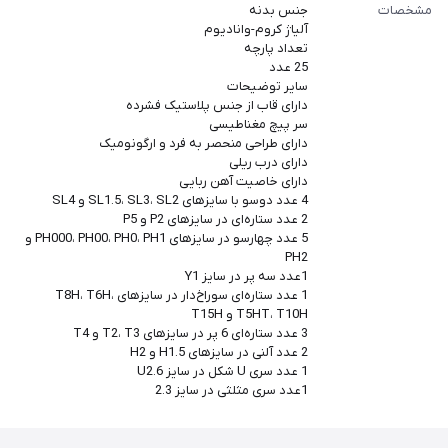
مشخصات
جنس بدنه
آلیاژ کروم-وانادیوم
تعداد پارچه
25 عدد
سایر توضیحات
دارای قاب از جنس پلاستیک فشرده
سر پیچ مغناطیسی
دارای طراحی منحصر به فرد و ارگونومیک
دارای درب ریلی
دارای خاصیت آهن ربایی
4 عدد دوسو با سایزهای SL1.5، SL3، SL2 و SL4
2 عدد ستاره‌ای در سایزهای P2 و P5
5 عدد چهارسو در سایزهای PH000، PH00، PH0، PH1 و
PH2
1عدد سه پر در سایز Y1
1 عدد ستاره‌ای سوراخ‌دار در سایزهای T8H، T6H،
T5HT، T10H و T15H
3 عدد ستاره‌ای 6 پر در سایزهای T2، T3 و T4
2 عدد آلنی در سایزهای H1.5 و H2
1 عدد سری U شکل در سایز U2.6
1عدد سری مثلثی در سایز 2.3