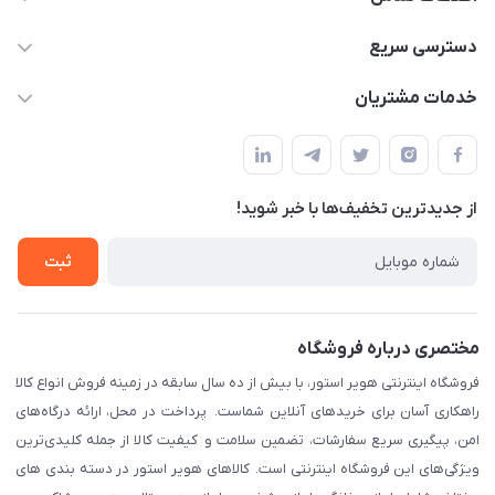
05191001370
دسترسی سریع
info@havirstore.ir
حساب کاربری
خدمات مشتریان
مشهد، اداره پست مرکزی خراسان رضوی، طبقه همکف
مجله فروشگاه
پیگیری سفارش
لیست محصولات
قوانین و مقرارت
درباره ما
از جدید‌ترین تخفیف‌ها با‌ خبر شوید!
حریم خصوصی
تماس با ما
راهنما
ثبت
مختصری درباره فروشگاه
فروشگاه اینترنتی هویر استور، با بیش از ده سال سابقه در زمینه فروش انواع کالا
راهکاری آسان برای خریدهای آنلاین شماست. پرداخت در محل، ارائه درگاه‌های
امن، پیگیری سریع سفارشات، تضمین سلامت و کیفیت کالا از جمله کلیدی‌ترین
ویژگی‌های این فروشگاه اینترنتی است. کالاهای هویر استور در دسته بندی های