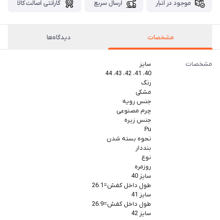
موجود در انبار
ارسال سریع
گارانتی اصالت کالا
مشخصات
دیدگاه‌ها
مشخصات
سایز
40، 41، 42، 43، 44
رنگ
مشکی
جنس رویه
چرم مصنوعی
جنس زیره
Pu
نحوه بسته شدن
بنددار
نوع
روزمره
سایز 40
طول داخل کفش=26.1
سایز 41
طول داخل کفش=26.9
سایز 42