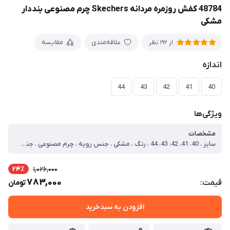
48784 کفش روزمره مردانه Skechers چرم مصنوعی بنددار
مشکی
علاقه‌مندی
مقایسه
از 192 نظر
اندازه
44
43
42
41
40
ویژگی‌ها
مشخصات
سایز ، 40، 41، 42، 43، 44 ، رنگ ، مشکی ، جنس رویه ، چرم مصنوعی ، جنس زیره ، Pu ، نحوه بسته شدن ، بنددار ، نوع ، روزمره ، سایز 40 ، طول داخل کفش=26.1 ، سایز 41 ، طول داخل کفش=26.9 ، سایز 42 ، طول داخل کفش=27.6 ، سایز 43 ، طول داخل کفش=28.1 ، سایز 44 ، طول داخل کفش=28.8
24٪
1,026,000
783,000
قیمت:
تومان
افزودن به سبدخرید