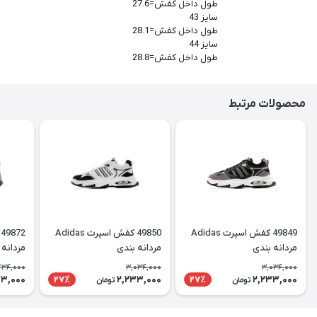
طول داخل کفش=27.6
سایز 43
طول داخل کفش=28.1
سایز 44
طول داخل کفش=28.8
محصولات مرتبط
49849 کفش اسپرت Adidas
49850 کفش اسپرت Adidas
مردانه بندی
مردانه بندی
مردانه
734,000
3,034,000
3,034,000
13,000
2,233,000
2,233,000
27٪
27٪
تومان
تومان