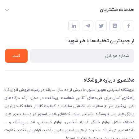
info@havirstore.ir
حساب کاربری
خدمات مشتریان
مشهد، اداره پست مرکزی خراسان رضوی، طبقه همکف
مجله فروشگاه
پیگیری سفارش
لیست محصولات
قوانین و مقرارت
درباره ما
از جدید‌ترین تخفیف‌ها با‌ خبر شوید!
حریم خصوصی
تماس با ما
راهنما
ثبت
مختصری درباره فروشگاه
فروشگاه اینترنتی هویر استور، با بیش از ده سال سابقه در زمینه فروش انواع کالا
راهکاری آسان برای خریدهای آنلاین شماست. پرداخت در محل، ارائه درگاه‌های
امن، پیگیری سریع سفارشات، تضمین سلامت و کیفیت کالا از جمله کلیدی‌ترین
ویژگی‌های این فروشگاه اینترنتی است. کالاهای هویر استور در دسته بندی های
مختلف شامل لوازم خانگی، لوازم شخصی، لوازم دیجیتال، مد و پوشاک و ...
طبقه‌بندی می‌شوند. با خرید از هویر استور به‌روز باشید، فراموش نکنید، تفاوت
بین خوب و عالی در توجه به جزئیات است!