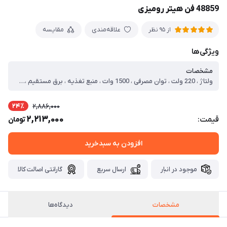
48859 فن هیتر رومیزی
علاقه‌مندی
مقایسه
از 95 نظر
ویژگی‌ها
مشخصات
ولتاژ ، 220 ولت ، توان مصرفی ، 1500 وات ، منبع تغذیه ، برق مستقیم ، روش گرمایش ، گرمایش PTC ، منطقه قابل گرمایش ، حدود 20-30 مترمربع ، قابلیت حمل آسان ، صرفه‌جویی در انرژی ، عملکرد بی‌صدا و ایمن ، دارای 3 درجه پرتاب باد ، دارای چراغ شب خوابی و فانتزی ، محافظت در برابر گرمای بیش از حد ، مناسب برای خانه، محل کار، سفر و ... ، بدنه ساخته شده از مواد PP مقاوم در برابر شعله
24٪
2,886,000
2,213,000
قیمت:
تومان
افزودن به سبدخرید
موجود در انبار
ارسال سریع
گارانتی اصالت کالا
مشخصات
دیدگاه‌ها