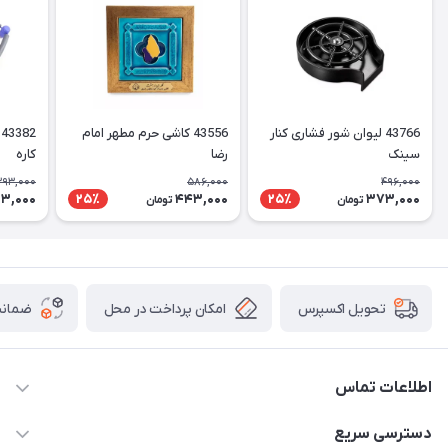
43766 لیوان شور فشاری کنار
43556 کاشی حرم مطهر امام
سینک
رضا
کاره
393,000
586,000
496,000
3,000
443,000
373,000
25٪
25٪
تومان
تومان
امکان پرداخت در محل
ضمانت
تحویل اکسپرس
اطلاعات تماس
05191001370
دسترسی سریع