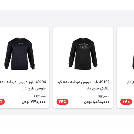
49192 بلوز دورس مردانه یقه گرد
49194 بلوز دورس مردانه یق
مشکی طرح دار
طوسی طرح دار
963,000
1,413,000
730,000
1,080,000
٪
24٪
24٪
تومان
تومان