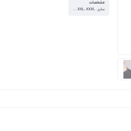
مشخصات
سایز ، XL، XXL، XXXL ، آستین ، بلند ، جنس ، اسپان ، رنگ ، نوک مدادی ، یقه ، گرد ، طرح پارچه ، ساده ، نوع ، بلوز ، جنس داخلی ، خار خورده ، سایز مدل ، دو ایکس لارج ، سایز ایکس لارج ، دور سینه=104 قد=68 آستین=59 ، سایز دو ایکس لارج ، دور سینه=110 قد=70 آستین=63 ، سایز سه ایکس لارج ، دور سینه=116 قد=74 آستین=65