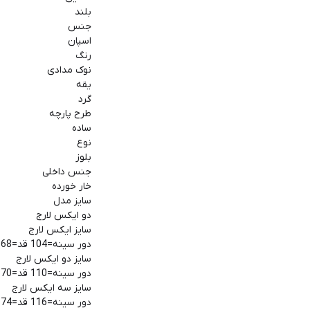
بلند
جنس
اسپان
رنگ
نوک مدادی
یقه
گرد
طرح پارچه
ساده
نوع
بلوز
جنس داخلی
خار خورده
سایز مدل
دو ایکس لارج
سایز ایکس لارج
دور سینه=104 قد=68 آستین=59
سایز دو ایکس لارج
دور سینه=110 قد=70 آستین=63
سایز سه ایکس لارج
دور سینه=116 قد=74 آستین=65