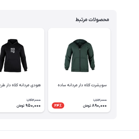
محصولات مرتبط
سویشرت کلاه دار مردانه ساده
هودی مردانه کلاه دار طرح دار
1,243,000
1,163,000
950,000
890,000
24٪
تومان
تومان