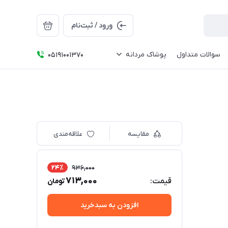
ورود / ثبت‌نام
سوالات متداول
پوشاک مردانه
05191001370
مقایسه
علاقه‌مندی
24٪
936,000
713,000
قیمت:
تومان
افزودن به سبدخرید