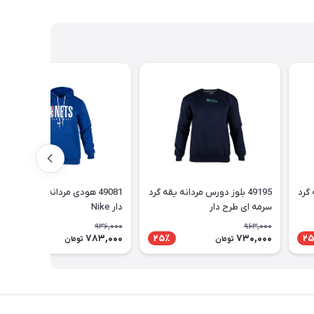
ه گرد
49195 بلوز دورس مردانه یقه گرد
49081 هودی مردانه کلاه دار طرح
سرمه ای طرح دار
دار Nike
936,000
963,000
783,000
730,000
17٪
25٪
25
تومان
تومان