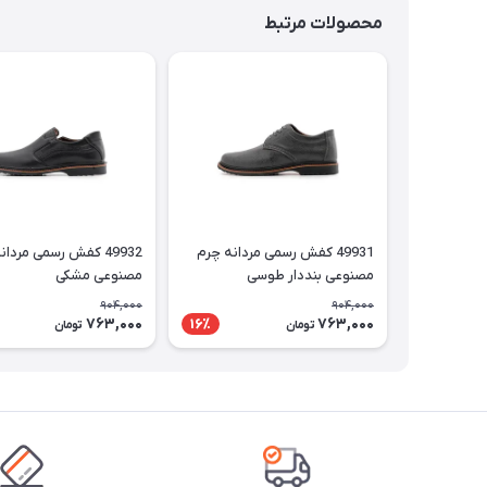
محصولات مرتبط
49931 کفش رسمی مردانه چرم
49932 کفش رسمی مردا
مصنوعی بنددار طوسی
مصنوعی مشکی
904,000
904,000
763,000
763,000
16٪
تومان
تومان