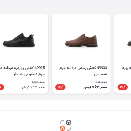
نه چرم
49933 کفش رسمی مردانه چرم
49935 کفش روزمره مردانه 
مصنوعی
چرم مصنوعی بند دار
1,179,000
904,000
923,000
763,000
٪
16٪
16٪
تومان
تومان