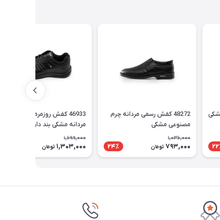
مشکی
48272 کفش رسمی مردانه چرم
46933 کفش روزمره Tommy
مصنوعی مشکی
مردانه مشکی بند دار
1,699,000
1,036,000
1,303,000
793,000
24٪
24٪
22
تومان
تومان