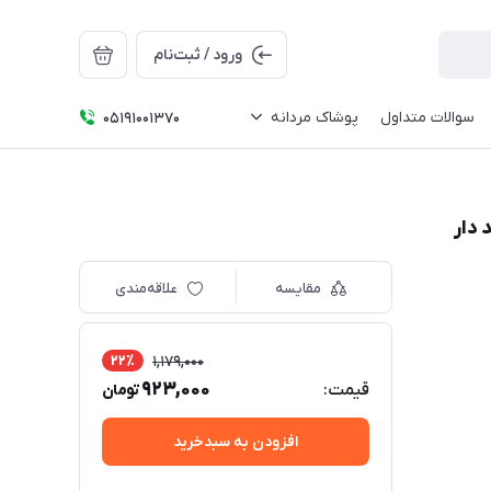
ورود / ثبت‌نام
سوالات متداول
پوشاک مردانه
05191001370
مقایسه
علاقه‌مندی
22٪
1,179,000
923,000
قیمت:
تومان
افزودن به سبدخرید