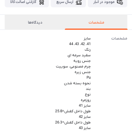
موجود در انبار
ارسال سریع
گارانتی اصالت کالا
مشخصات
دیدگاه‌ها
مشخصات
سایز
41، 42، 43، 44
رنگ
سفید سرمه ای
جنس رویه
چرم مصنوعی، سوییت
جنس زیره
Pu
نحوه بسته شدن
بند
نوع
روزمره
سایز 41
طول داخل کفش=25.8
سایز 42
طول داخل کفش=26.3
سایز 43