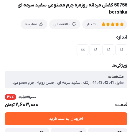
50756 کفش مردانه روزمره چرم مصنوعی سفید سرمه ای
bershka
علاقه‌مندی
مقایسه
از 96 نظر
اندازه
44
43
42
41
ویژگی‌ها
مشخصات
سایز ، 41، 42، 43، 44 ، رنگ ، سفید سرمه ای ، جنس رویه ، چرم مصنوعی، سوییت ، جنس زیره ، Pu ، نحوه بسته شدن ، بند ، نوع ، روزمره ، سایز 41 ، طول داخل کفش=25.8 ، سایز 42 ، طول داخل کفش=26.3 ، سایز 43 ، طول داخل کفش=27.1 ، سایز 44 ، طول داخل کفش=27.4
27٪
3,539,000
2,603,000
قیمت:
تومان
افزودن به سبدخرید