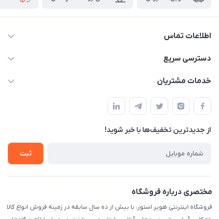
اطلاعات تماس
05191001370
دسترسی سریع
info@havirstore.ir
حساب کاربری
خدمات مشتریان
مشهد، اداره پست مرکزی خراسان رضوی، طبقه همکف
مجله فروشگاه
پیگیری سفارش
لیست محصولات
قوانین و مقرارت
درباره ما
از جدید‌ترین تخفیف‌ها با‌ خبر شوید!
حریم خصوصی
تماس با ما
راهنما
ثبت
مختصری درباره فروشگاه
فروشگاه اینترنتی هویر استور، با بیش از ده سال سابقه در زمینه فروش انواع کالا