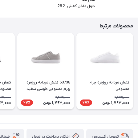
سایز 44
طول داخل کفش=28.2
محصولات مرتبط
کفش مردانه روزمره چرم
50738 کفش مردانه روزمره
کفش مر
مصنوعی
چرم مصنوعی طوسی سفید
مصنوعی ke
Jack & Jones
839,000
2,439,000
2,439,000
53,000
1,793,000
1,793,000
27٪
27٪
تومان
تومان
امکان پرداخت در محل
ضمانت
تحویل اکسپرس