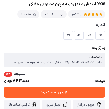
49938 کفش صندل مردانه چرم مصنوعی مشکی
علاقه‌مندی
مقایسه
از 99 نظر
اندازه
43
42
41
40
ویژگی‌ها
مشخصات
سایز ، 40، 41، 42، 43، 44 ، رنگ ، مشکی ، جنس رویه ، چرم مصنوعی ، جنس زیره ، PVC ، نوع ، صندل ، سایز 40 ، طول داخل کفش=25.2 ، سایز 41 ، طول داخل کفش=26.2 ، سایز 42 ، طول داخل کفش=27.2 ، سایز 43 ، طول داخل کفش=27.6 ، سایز 44 ، طول داخل کفش=28.2
16٪
999,000
843,000
قیمت:
تومان
افزودن به سبدخرید
موجود در انبار
ارسال سریع
گارانتی اصالت کالا