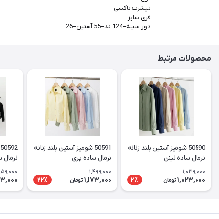
تیشرت باکسی
فری سایز
دور سینه=124 قد=55 آستین=26
محصولات مرتبط
50590 شومیز آستین بلند زنانه
50591 شومیز آستین بلند زنانه
نرمال ساده لینن
نرمال ساده پری
نرمال س
959,000
1,499,000
1,039,000
3,000
1,173,000
1,023,000
22٪
2٪
تومان
تومان