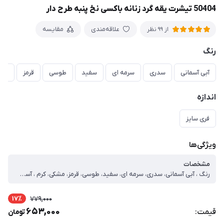
50404 تیشرت یقه گرد زنانه باکسی نخ پنبه طرح دار
علاقه‌مندی
مقایسه
از 99 نظر
رنگ
آبی آسمانی
سدری
سرمه ای
سفید
طوسی
قرمز
مش
اندازه
فری سایز
ویژگی‌ها
مشخصات
رنگ ، آبی آسمانی، سدری، سرمه ای، سفید، طوسی، قرمز، مشکی، کرم ، آستین ، کوتاه ، جنس ، نخ پنبه یک رو ، یقه ، گرد ، طرح ، چاپی ، طرح پارچه ، ساده ، نوع ، تیشرت باکسی ، فری سایز ، دور سینه=124 قد=55 آستین=26
17٪
779,000
653,000
قیمت:
تومان