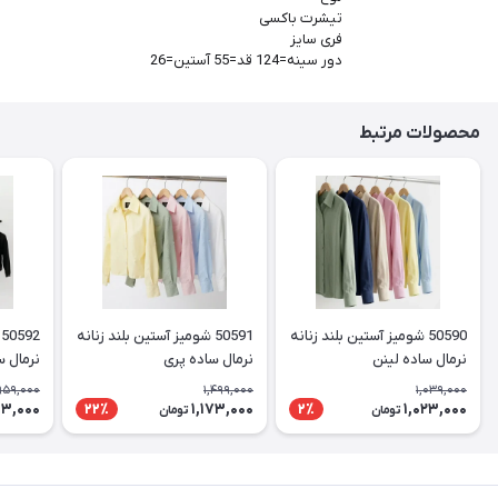
تیشرت باکسی
فری سایز
دور سینه=124 قد=55 آستین=26
محصولات مرتبط
50590 شومیز آستین بلند زنانه
50591 شومیز آستین بلند زنانه
نرمال ساده لینن
نرمال ساده پری
نرمال س
959,000
1,499,000
1,039,000
3,000
1,173,000
1,023,000
22٪
2٪
تومان
تومان