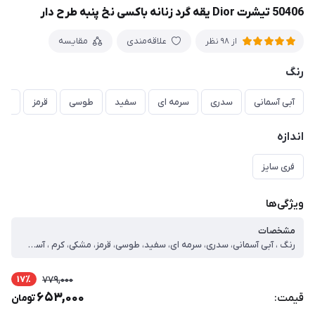
50406 تیشرت Dior یقه گرد زنانه باکسی نخ پنبه طرح دار
علاقه‌مندی
مقایسه
از 98 نظر
رنگ
آبی آسمانی
سدری
سرمه ای
سفید
طوسی
قرمز
مش
اندازه
فری سایز
ویژگی‌ها
مشخصات
رنگ ، آبی آسمانی، سدری، سرمه ای، سفید، طوسی، قرمز، مشکی، کرم ، آستین ، کوتاه ، جنس ، نخ پنبه یک رو ، یقه ، گرد ، طرح ، چاپی ، طرح پارچه ، ساده ، نوع ، تیشرت باکسی ، فری سایز ، دور سینه=124 قد=55 آستین=26
17٪
779,000
653,000
قیمت:
تومان