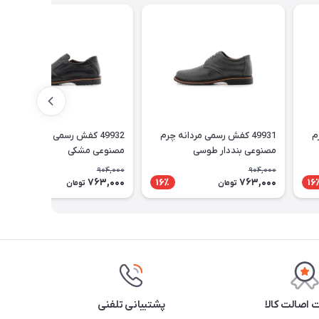
رم
49931 کفش رسمی مردانه چرم
49932 کفش رسمی مردانه چرم
مصنوعی بنددار طوسی
مصنوعی مشکی
904,000
904,000
763,000
763,000
16٪
16٪
16
تومان
تومان
اصالت کالا
پشتیبانی تلفنی