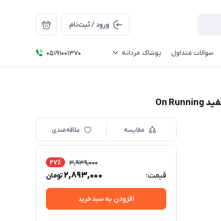
ورود / ثبت‌نام
سوالات متداول
پوشاک مردانه
05191001370
مقایسه
علاقه‌مندی
27٪
3,939,000
2,893,000
قیمت:
تومان
افزودن به سبدخرید