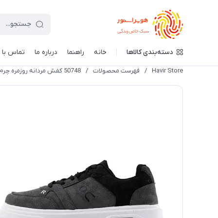
دسته‌بندی کالاها
خانه
راهنما
درباره ما
تماس با م
Havir Store
/
فهرست محصولات
/
50748 کفش مردانه روزمره چرم مصنوعی طوسی سفید On Running