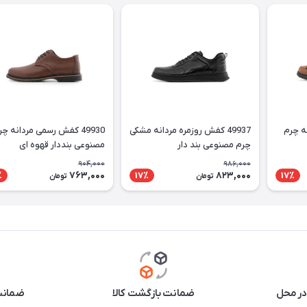
نه چرم
49937 کفش روزمره مردانه مشکی
49930 کفش رسمی مردانه چ
چرم مصنوعی بند دار
مصنوعی بنددار قهوه ای
904,000
986,000
763,000
823,000
٪
17٪
17٪
تومان
تومان
در محل
ضمانت بازگشت کالا
ضمانت 