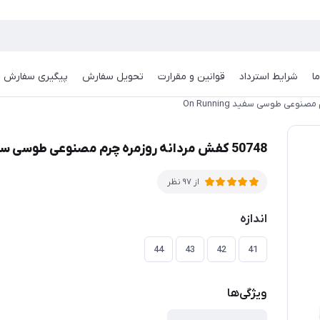
ا
شرایط استرداد
قوانین و مقرارت
تحویل سفارش
پیگیری سفارش
50748 کفش مردانه روزمره چرم مصنوعی طوسی سفید On Running
از 97 نظر
اندازه
44
43
42
41
ویژگی‌ها