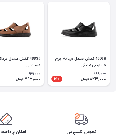
49938 کفش صندل مردانه چرم
49939 کفش صندل مردا
مصنوعی مشکی
مصنوعی
949,000
999,000
793,000
843,000
16٪
تومان
تومان
تحویل اکسپرس
امکان پرداخت 