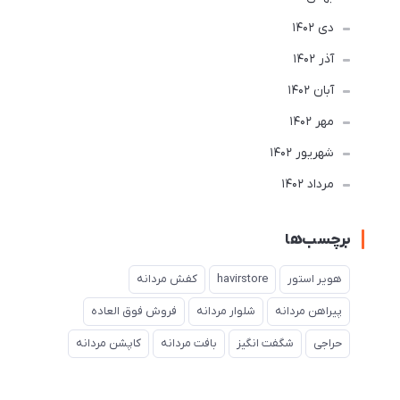
دی 1402
آذر 1402
آبان 1402
مهر 1402
شهریور 1402
مرداد 1402
برچسب‌ها
هویر استور
havirstore
کفش مردانه
پیراهن مردانه
شلوار مردانه
فروش فوق العاده
حراجی
شگفت انگیز
بافت مردانه
کاپشن مردانه