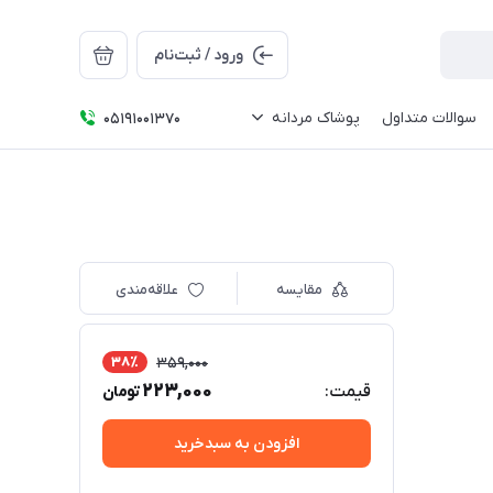
ورود / ثبت‌نام
سوالات متداول
پوشاک مردانه
05191001370
مقایسه
علاقه‌مندی
38٪
359,000
223,000
قیمت:
تومان
افزودن به سبدخرید