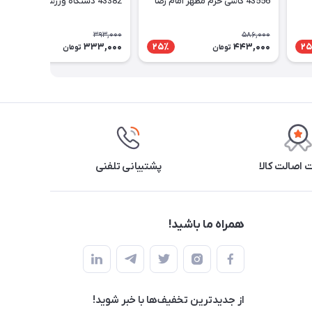
43556 کاشی حرم مطهر امام رضا
43382 دستگاه ورزشی همه کاره
393,000
586,000
333,000
443,000
16٪
25٪
25
تومان
تومان
اصالت کالا
پشتیبانی تلفنی
همراه ما باشید!
از جدید‌ترین تخفیف‌ها با‌ خبر شوید!