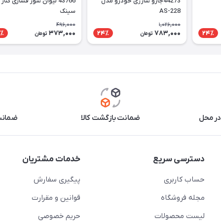
44273جارو شارژی خودرو مدل
43766 لیوان شور فشاری کنار
AS-228
سینک
496,000
1,026,000
373,000
783,000
٪
24٪
24٪
تومان
تومان
در محل
ضمانت بازگشت کالا
ضمانت 
دسترسی سریع
خدمات مشتریان
حساب کاربری
پیگیری سفارش
مجله فروشگاه
قوانین و مقرارت
لیست محصولات
حریم خصوصی