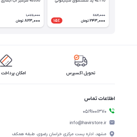
42110 پد شستشوی سیلیکونی
43330 سرشیر آب آبشاری
1,076,000
283,000
823,000
243,000
15٪
تومان
تومان
تحویل اکسپرس
امکان پرداخت 
اطلاعات تماس
05191001370
info@havirstore.ir
مشهد، اداره پست مرکزی خراسان رضوی، طبقه همکف