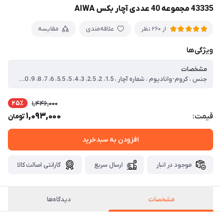
43335 مجموعه 40 عددی آچار بکس AIWA
علاقه‌مندی
مقایسه
از 260 نظر
ویژگی‌ها
مشخصات
جنس ، کروم-وانادیوم ، شماره آچار ، 1.5، 2، 2.5، 3، 4، 5، 5.5، 6، 7، 8، 9، 10، 11، 12، 13، 14، 15، 17، 16، 18، 19، 20، 21، 22، 23، 24، 25، 27، 26، 28، 29، 30، T-9، T-40، 32، ، سایر توضیحات ، ست ۴۰ عددی ، درایوهای ۱/۴ اینچ و ۳/۸ اینچ ، دارای استاندارد SAE و متریک ، دارای یک عدد آچار جغجغه ای ، دارای یک عدد آچار بکس ، دارای یک عدد رابط ، دارای کاور فایبرگلاس
25٪
1,446,000
1,093,000
قیمت:
تومان
افزودن به سبدخرید
موجود در انبار
ارسال سریع
گارانتی اصالت کالا
مشخصات
دیدگاه‌ها