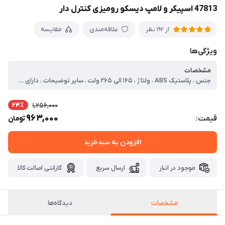
47813 اسپیکر و لامپ دیسکو رومیزی کنترل دار
علاقه‌مندی
مقایسه
از 192 نظر
ویژگی‌ها
مشخصات
جنس ، پلاستیک ABS ، ولتاژ ، ۱۶۵ الی ۲۶۵ ولت ، سایر توضیحات ، دارای کنترل ، دارای نورهای دیسکویی رنگارنگ و پویا ، دارای اسپیکر داخلی ، طراحی رومیزی و جمع و جور ، دارای کابل USB ، دارای قابلیت کنترل از راه دور ، اتصال از طریق بلوتوث
24٪
1,256,000
963,000
قیمت:
تومان
افزودن به سبدخرید
موجود در انبار
ارسال سریع
گارانتی اصالت کالا
مشخصات
دیدگاه‌ها