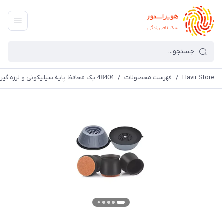
Havir Store
/
فهرست محصولات
/
48404 پک محافظ پایه سیلیکونی و لرزه گیر ماشین لباسشویی