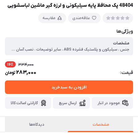
48404 پک محافظ پایه سیلیکونی و لرزه گیر ماشین لباسشویی
علاقه‌مندی
مقایسه
ویژگی‌ها
مشخصات
جنس ، سیلیکون و پلاستیک فشرده ABS ، سایر توضیحات ، نصب آسان و طول عمر بالا ، کاهش سر و صداهای اضافی ، ظاهر مناسب و لرزه گیری موثر ، شستشوی راحت و استفاده مجدد ، جهت محافظت از سر خوردن وسایل ، قابلیت فیکس شدن روی انواع پایه ، جلوگیری از زنگ زدگی پایه های فلزی ، لرزه گیر مناسب برای انواع ماشین لباسشویی ، 8 عدد محافظ پایه سیلیکونی و 4 عدد لرزه گیر ماشین لباسشویی ، ارسال رنگ به صورت رندوم می باشد
16٪
334,000
283,000
قیمت:
تومان
افزودن به سبدخرید
موجود در انبار
ارسال سریع
گارانتی اصالت کالا
مشخصات
دیدگاه‌ها