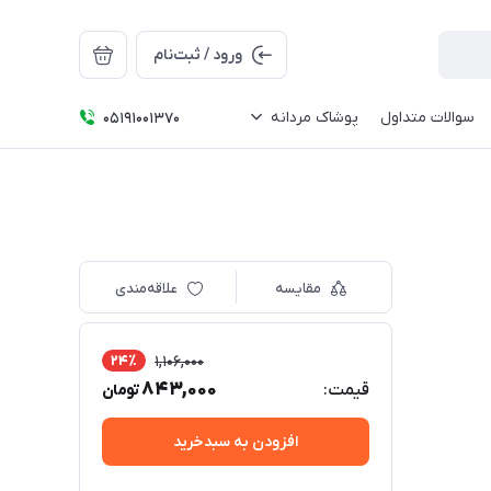
ورود / ثبت‌نام
سوالات متداول
پوشاک مردانه
05191001370
مقایسه
علاقه‌مندی
24٪
1,106,000
843,000
قیمت:
تومان
افزودن به سبدخرید