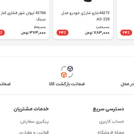
44273جارو شارژی خودرو مدل
43766 لیوان شور فشاری کنار
AS-228
سینک
496,000
1,026,000
373,000
783,000
٪
24٪
24٪
تومان
تومان
در محل
ضمانت بازگشت کالا
ضمانت 
دسترسی سریع
خدمات مشتریان
حساب کاربری
پیگیری سفارش
مجله فروشگاه
قوانین و مقرارت