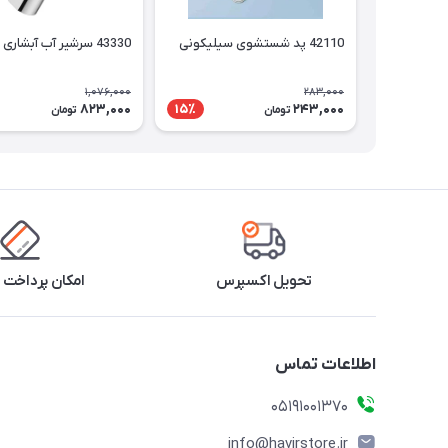
42110 پد شستشوی سیلیکونی
43330 سرشیر آب آبشاری
1,076,000
283,000
823,000
243,000
15٪
تومان
تومان
تحویل اکسپرس
امکان پرداخت 
اطلاعات تماس
05191001370
info@havirstore.ir