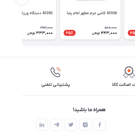
43556 کاشی حرم مطهر امام رضا
43382 دستگاه ورزشی همه کاره
393,000
586,000
333,000
443,000
16٪
25٪
25
تومان
تومان
اصالت کالا
پشتیبانی تلفنی
همراه ما باشید!