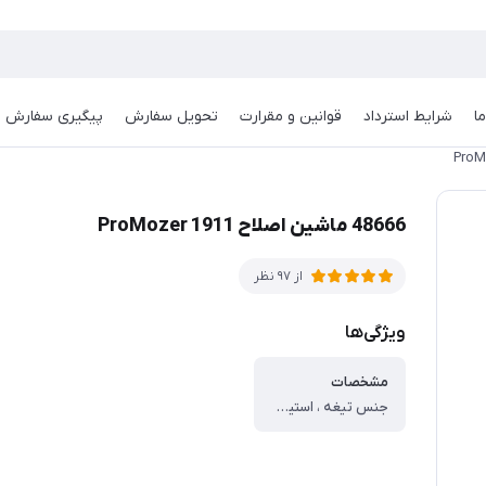
ا
شرایط استرداد
قوانین و مقرارت
تحویل سفارش
پیگیری سفارش
48666 ماشین اصلاح ProMozer 1911
از 97 نظر
ویژگی‌ها
مشخصات
جنس تیغه ، استیل ضدزنگ ، منبع تغذیه ، باتری قابل شارژ ، مدت شارژ کامل ، 8 ساعت ، مدت زمان استفاده ، 60 دقیقه ، سایر توضیحات ، دارای نشانگر شارژ ، دارای روغن و برس تمیزکننده ، دارای 3 شانه اصلاح با سایز 3، 6 و 9 ، مناسب برای استفاده روز مره. مسافرت. محل کار