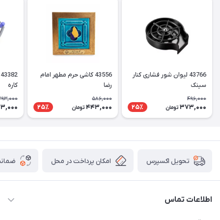
43766 لیوان شور فشاری کنار
43556 کاشی حرم مطهر امام
سینک
رضا
کاره
393,000
586,000
496,000
3,000
443,000
373,000
25٪
25٪
تومان
تومان
امکان پرداخت در محل
ضمانت
تحویل اکسپرس
اطلاعات تماس
05191001370