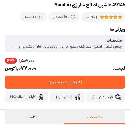
49145 ماشین اصلاح شارژی Yandou
علاقه‌مندی
مقایسه
از 95 نظر
ویژگی‌ها
مشخصات
جنس تیغه ، استیل ضد زنگ ، منبع انرژی ، باتری قابل شارژ ، تکنولوژی اصلاح ، برش چرخشی ، مدت زمان شارژ کامل ، 480 دقیقه ، مدت زمان استفاده پس از شارژ ، 30 دقیقه ، سایر توضیحات ، سری‌های قابل تعویض ، قابلیت اصلاح با شماره صفر ، موتور قدرتمند با صدای کم ، مناسب برای استفاده روزانه ، طراحی ارگونومیک و خوش‌دست ، تیغه‌ ی ضد حساسیت مناسب برای انواع پوست ، همراه با چراغ LED برای نمایش وضعیت دستگاه ، قابلیت تمیز کردن آسان تیغه‌ها با برس مخصوص
33٪
1,586,000
1,077,000
قیمت:
تومان
افزودن به سبدخرید
موجود در انبار
ارسال سریع
گارانتی اصالت کالا
مشخصات
دیدگاه‌ها