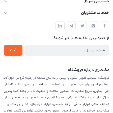
دسترسی سریع
info@havirstore.ir
حساب کاربری
خدمات مشتریان
مشهد، اداره پست مرکزی خراسان رضوی، طبقه همکف
مجله فروشگاه
پیگیری سفارش
لیست محصولات
قوانین و مقرارت
درباره ما
از جدید‌ترین تخفیف‌ها با‌ خبر شوید!
حریم خصوصی
تماس با ما
راهنما
ثبت
مختصری درباره فروشگاه
فروشگاه اینترنتی هویر استور، با بیش از ده سال سابقه در زمینه فروش انواع کالا
راهکاری آسان برای خریدهای آنلاین شماست. پرداخت در محل، ارائه درگاه‌های
امن، پیگیری سریع سفارشات، تضمین سلامت و کیفیت کالا از جمله کلیدی‌ترین
ویژگی‌های این فروشگاه اینترنتی است. کالاهای هویر استور در دسته بندی های
مختلف شامل لوازم خانگی، لوازم شخصی، لوازم دیجیتال، مد و پوشاک و ...
طبقه‌بندی می‌شوند. با خرید از هویر استور به‌روز باشید، فراموش نکنید، تفاوت